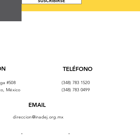
SUSCRIBIRSE
ÓN
TELÉFONO
aga #508
(348) 783 1520
co, México
(348) 783 0499
EMAIL
direccion@inadej.org.mx