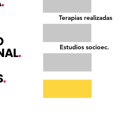
A
.
Terapias realizadas
O
Estudios socioec.
NAL
.
S
.
dio de atenciones
anuales