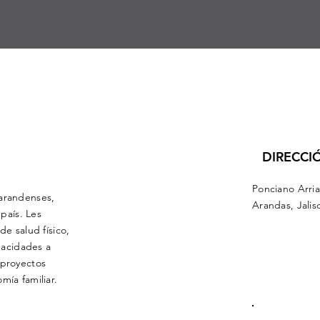
DIRECCI
Ponciano Arri
arandenses,
Arandas, Jalis
 país. Les
e salud físico,
pacidades a
 proyectos
mía familiar.