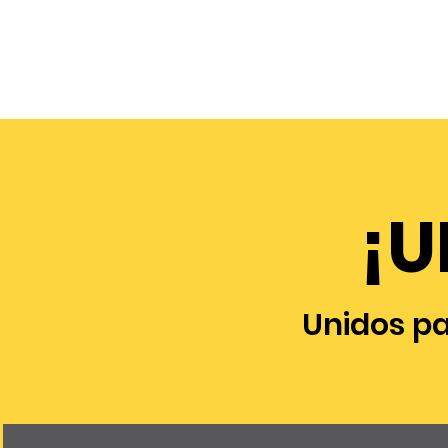
¡U
Unidos p