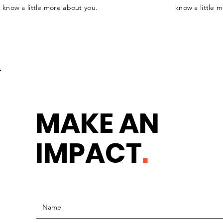
know a little more about you.
know a little 
MAKE AN
IMPACT
.