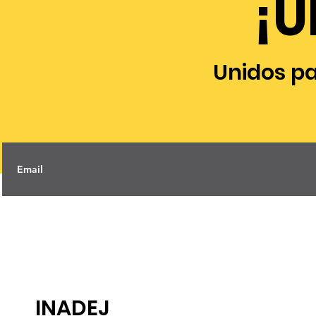
¡U
Unidos p
INADEJ