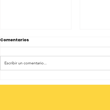
Comentarios
Escribir un comentario...
Tejiendo Comunidad:
INADEJ in
Transformando
proyecto 
realidades y sembrando
Comunidad
esperanza en Llano
Grande
Grande