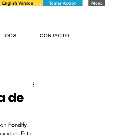
English Version
Tomar Acción
Menu
ODS
CONTACTO
a de
con 
Fondify
, 
acidad. Esta 