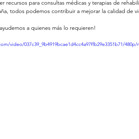
cer recursos para consultas médicas y terapias de rehabili
ña, todos podemos contribuir a mejorar la calidad de v
ayudemos a quienes más lo requieren!
ic.com/video/037c39_9b4919bcae1d4cc4a97ffb29e3351b71/480p/