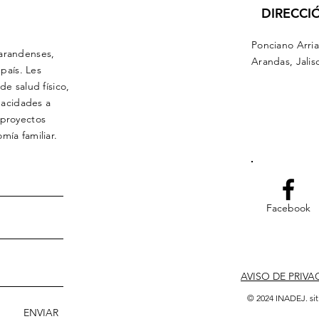
DIRECCI
Ponciano Arri
arandenses,
Arandas, Jalis
 país. Les
e salud físico,
pacidades a
 proyectos
mía familiar.
Facebook
AVISO DE PRIVA
© 2024 INADEJ. sit
ENVIAR