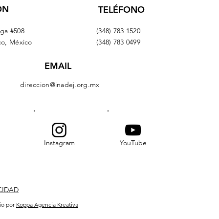
ÓN
TELÉFONO
aga #508
(348) 783 1520
co, México
(348) 783 0499
EMAIL
direccion@inadej.org.mx
Instagram
YouTube
CIDAD
io por
Koppa Agencia Kreativa