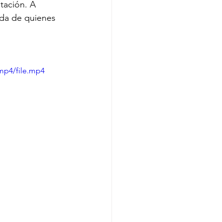
tación. A 
ida de quienes 
mp4/file.mp4