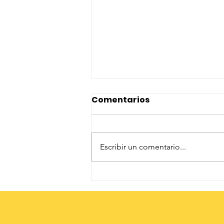
Comentarios
Escribir un comentario...
Tejiendo Comunidad:
Transformando
realidades y sembrando
esperanza en Llano