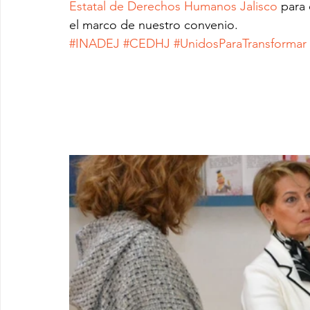
Estatal de Derechos Humanos Jalisco
 para
el marco de nuestro convenio.
#INADEJ
#CEDHJ
#UnidosParaTransformar