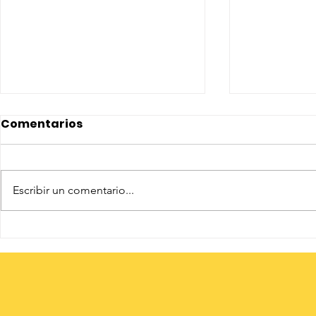
Comentarios
Escribir un comentario...
Tejiendo Comunidad:
INADEJ in
Transformando
proyecto 
realidades y sembrando
Comunidad
esperanza en Llano
Grande
Grande