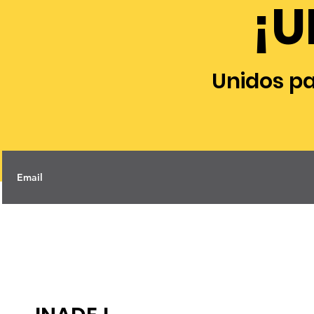
¡U
Unidos p