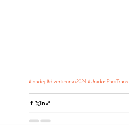
#inadej
#diverticurso2024
#UnidosParaTrans