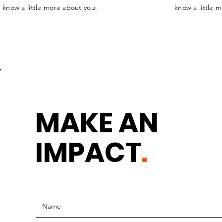
know a little more about you.
know a little 
MAKE AN
IMPACT
.