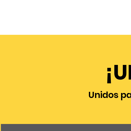
¡U
Unidos p